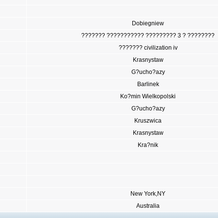
Dobiegniew
??????? ??????????? ????????? 3 ? ????????
??????? civilization iv
Krasnystaw
G?ucho?azy
Barlinek
Ko?min Wielkopolski
G?ucho?azy
Kruszwica
Krasnystaw
Kra?nik
New York,NY
Australia